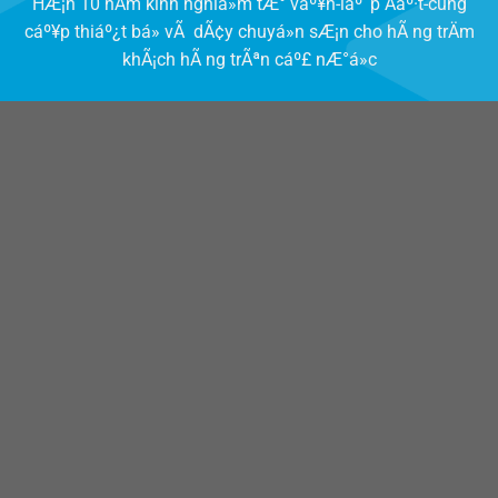
HÆ¡n 10 nÄm kinh nghiá»m tÆ° váº¥n-láº¯p Äáº·t-cung
cáº¥p thiáº¿t bá» vÃ dÃ¢y chuyá»n sÆ¡n cho hÃ ng trÄm
khÃ¡ch hÃ ng trÃªn cáº£ nÆ°á»c