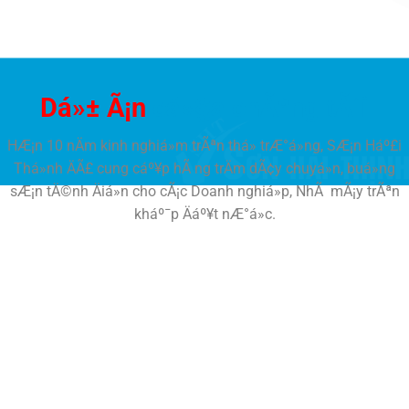
Dá»± Ã¡n
cá»§a chÃºng tÃ´i
HÆ¡n 10 nÄm kinh nghiá»m trÃªn thá» trÆ°á»ng, SÆ¡n Háº£i
Thá»nh ÄÃ£ cung cáº¥p hÃ ng trÄm dÃ¢y chuyá»n, buá»ng
sÆ¡n tÄ©nh Äiá»n cho cÃ¡c Doanh nghiá»p, NhÃ mÃ¡y trÃªn
kháº¯p Äáº¥t nÆ°á»c.