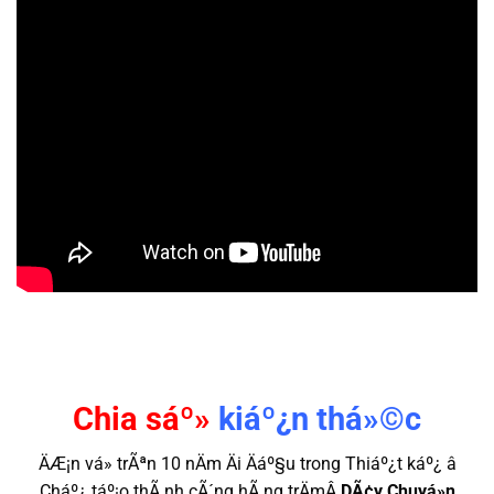
Chia sáº»
kiáº¿n thá»©c
ÄÆ¡n vá» trÃªn 10 nÄm Äi Äáº§u trong Thiáº¿t káº¿ â
Cháº¿ táº¡o thÃ nh cÃ´ng hÃ ng trÄmÂ
DÃ¢y Chuyá»n