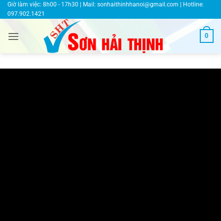
Bỏ
Giờ làm việc: 8h00 - 17h30 | Mail:
sonhaithinhhanoi@gmail.com
| Hotline:
097.902.1421
qua
nội
0
dung