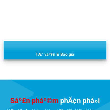
TÆ° váº¥n & Báo giá
Sáº£n pháº©m
phÃ¢n phá»i