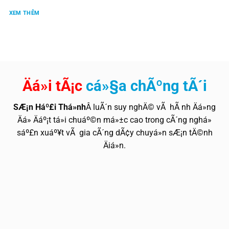
XEM THÊM
Äá»i tÃ¡c
cá»§a chÃºng tÃ´i
SÆ¡n Háº£i Thá»nh
Â luÃ´n suy nghÄ© vÃ hÃ nh Äá»ng
Äá» Äáº¡t tá»i chuáº©n má»±c cao trong cÃ´ng nghá»
sáº£n xuáº¥t vÃ gia cÃ´ng dÃ¢y chuyá»n sÆ¡n tÄ©nh
Äiá»n.