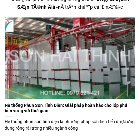
SÆ¡n TÄ©nh Äiá»n
Â trÃªn kháº¯p cáº£ nÆ°á»c
Hệ thống Phun Sơn Tĩnh Điện: Giải pháp hoàn hảo cho lớp phủ
bền vững với thời gian
Hệ thống phun sơn tĩnh điện là phương pháp sơn tiên tiến được ứng
dụng rộng rãi trong nhiều ngành công