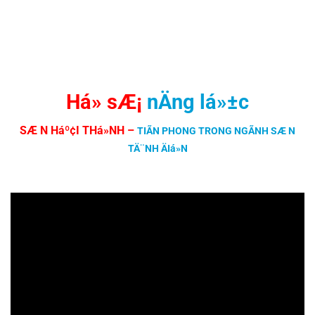
Há» sÆ¡
nÄng lá»±c
SÆ N Háº¢I THá»NH
–
TIÃN PHONG TRONG NGÃNH SÆ N
TÄ¨NH ÄIá»N