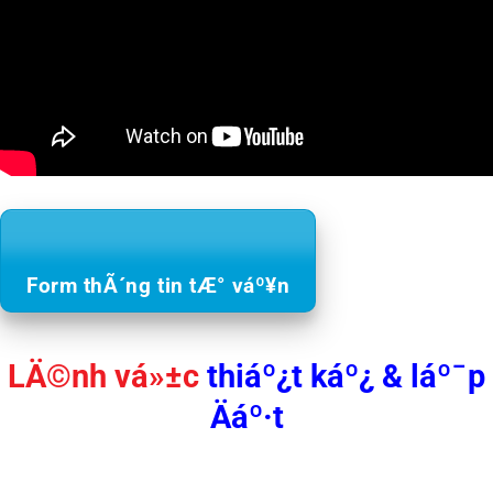
Form thÃ´ng tin tÆ° váº¥n
LÄ©nh vá»±c
thiáº¿t káº¿ & láº¯p
Äáº·t