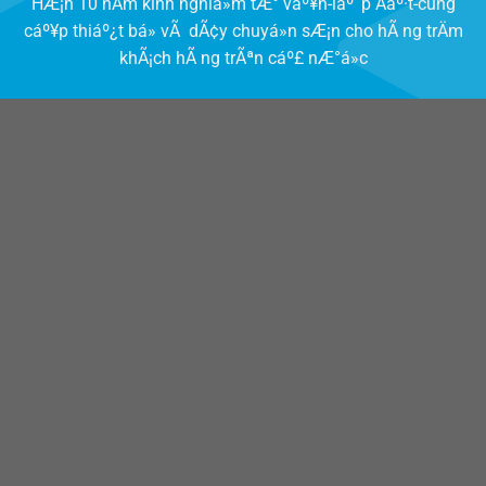
HÆ¡n 10 nÄm kinh nghiá»m tÆ° váº¥n-láº¯p Äáº·t-cung
cáº¥p thiáº¿t bá» vÃ dÃ¢y chuyá»n sÆ¡n cho hÃ ng trÄm
khÃ¡ch hÃ ng trÃªn cáº£ nÆ°á»c