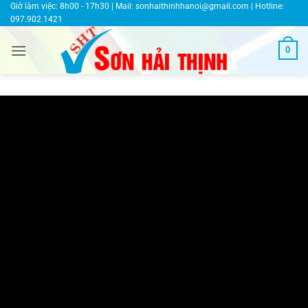
Bỏ
Giờ làm việc: 8h00 - 17h30 | Mail:
sonhaithinhhanoi@gmail.com
| Hotline:
097.902.1421
qua
nội
0
dung