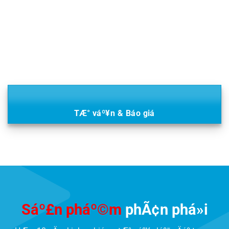
TÆ° váº¥n & Báo giá
Sáº£n pháº©m
phÃ¢n phá»i