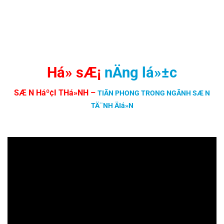
Há» sÆ¡
nÄng lá»±c
SÆ N Háº¢I THá»NH
–
TIÃN PHONG TRONG NGÃNH SÆ N
TÄ¨NH ÄIá»N