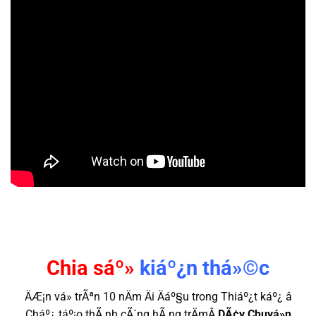
Chia sáº»
kiáº¿n thá»©c
ÄÆ¡n vá» trÃªn 10 nÄm Äi Äáº§u trong Thiáº¿t káº¿ â
Cháº¿ táº¡o thÃ nh cÃ´ng hÃ ng trÄmÂ
DÃ¢y Chuyá»n