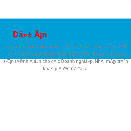
Dá»± Ã¡n
cá»§a chÃºng tÃ´i
HÆ¡n 10 nÄm kinh nghiá»m trÃªn thá» trÆ°á»ng, SÆ¡n Háº£i
Thá»nh ÄÃ£ cung cáº¥p hÃ ng trÄm dÃ¢y chuyá»n, buá»ng
sÆ¡n tÄ©nh Äiá»n cho cÃ¡c Doanh nghiá»p, NhÃ mÃ¡y trÃªn
kháº¯p Äáº¥t nÆ°á»c.