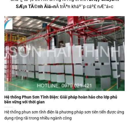
SÆ¡n TÄ©nh Äiá»n
Â trÃªn kháº¯p cáº£ nÆ°á»c
Hệ thống Phun Sơn Tĩnh Điện: Giải pháp hoàn hảo cho lớp phủ
bền vững với thời gian
Hệ thống phun sơn tĩnh điện là phương pháp sơn tiên tiến được ứng
dụng rộng rãi trong nhiều ngành công