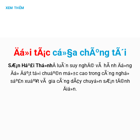
XEM THÊM
Äá»i tÃ¡c
cá»§a chÃºng tÃ´i
SÆ¡n Háº£i Thá»nh
Â luÃ´n suy nghÄ© vÃ hÃ nh Äá»ng
Äá» Äáº¡t tá»i chuáº©n má»±c cao trong cÃ´ng nghá»
sáº£n xuáº¥t vÃ gia cÃ´ng dÃ¢y chuyá»n sÆ¡n tÄ©nh
Äiá»n.