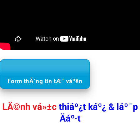
Form thÃ´ng tin tÆ° váº¥n
LÄ©nh vá»±c
thiáº¿t káº¿ & láº¯p
Äáº·t