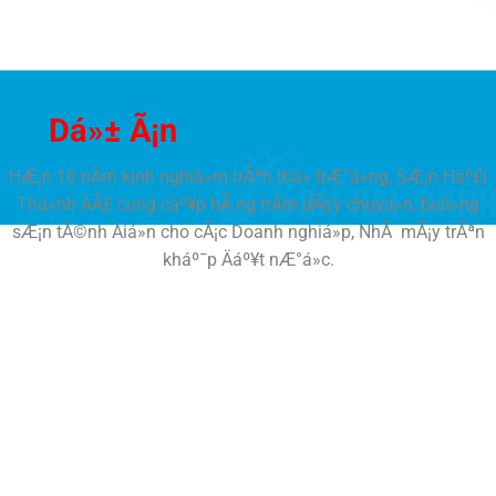
Dá»± Ã¡n
cá»§a chÃºng tÃ´i
HÆ¡n 10 nÄm kinh nghiá»m trÃªn thá» trÆ°á»ng, SÆ¡n Háº£i
Thá»nh ÄÃ£ cung cáº¥p hÃ ng trÄm dÃ¢y chuyá»n, buá»ng
sÆ¡n tÄ©nh Äiá»n cho cÃ¡c Doanh nghiá»p, NhÃ mÃ¡y trÃªn
kháº¯p Äáº¥t nÆ°á»c.