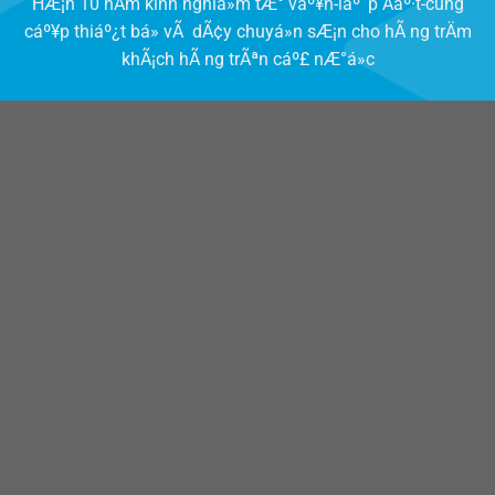
HÆ¡n 10 nÄm kinh nghiá»m tÆ° váº¥n-láº¯p Äáº·t-cung
cáº¥p thiáº¿t bá» vÃ dÃ¢y chuyá»n sÆ¡n cho hÃ ng trÄm
khÃ¡ch hÃ ng trÃªn cáº£ nÆ°á»c