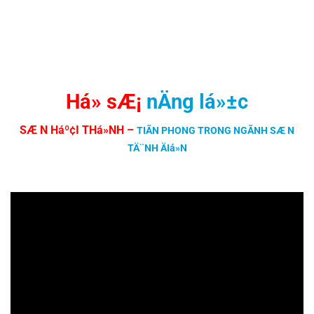
Há» sÆ¡
nÄng lá»±c
SÆ N Háº¢I THá»NH
–
TIÃN PHONG TRONG NGÃNH SÆ N
TÄ¨NH ÄIá»N