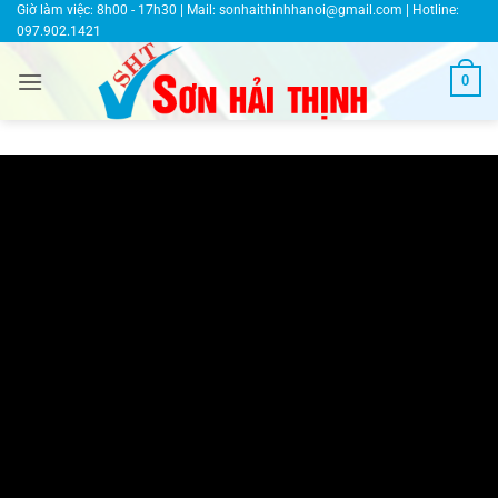
Bỏ
Giờ làm việc: 8h00 - 17h30 | Mail:
sonhaithinhhanoi@gmail.com
| Hotline:
097.902.1421
qua
nội
0
dung