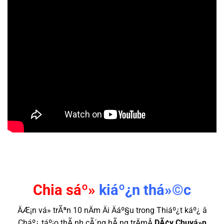
Chia sáº»
kiáº¿n thá»©c
ÄÆ¡n vá» trÃªn 10 nÄm Äi Äáº§u trong Thiáº¿t káº¿ â
Cháº¿ táº¡o thÃ nh cÃ´ng hÃ ng trÄmÂ
DÃ¢y Chuyá»n