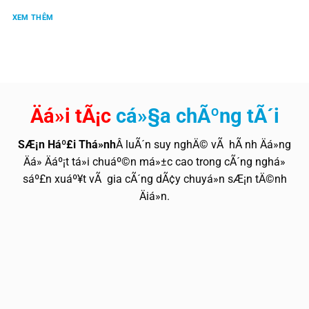
XEM THÊM
Äá»i tÃ¡c
cá»§a chÃºng tÃ´i
SÆ¡n Háº£i Thá»nh
Â luÃ´n suy nghÄ© vÃ hÃ nh Äá»ng
Äá» Äáº¡t tá»i chuáº©n má»±c cao trong cÃ´ng nghá»
sáº£n xuáº¥t vÃ gia cÃ´ng dÃ¢y chuyá»n sÆ¡n tÄ©nh
Äiá»n.