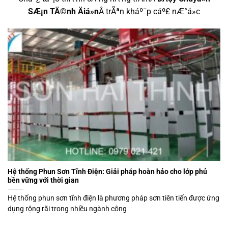
SÆ¡n TÄ©nh Äiá»n
Â trÃªn kháº¯p cáº£ nÆ°á»c
Hệ thống Phun Sơn Tĩnh Điện: Giải pháp hoàn hảo cho lớp phủ
bền vững với thời gian
Hệ thống phun sơn tĩnh điện là phương pháp sơn tiên tiến được ứng
dụng rộng rãi trong nhiều ngành công