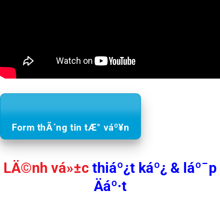
Form thÃ´ng tin tÆ° váº¥n
LÄ©nh vá»±c
thiáº¿t káº¿ & láº¯p
Äáº·t