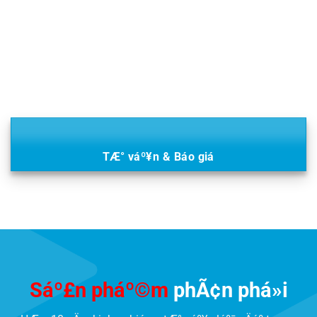
TÆ° váº¥n & Báo giá
Sáº£n pháº©m
phÃ¢n phá»i