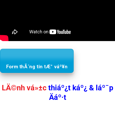
Form thÃ´ng tin tÆ° váº¥n
LÄ©nh vá»±c
thiáº¿t káº¿ & láº¯p
Äáº·t