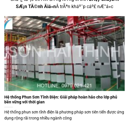
SÆ¡n TÄ©nh Äiá»n
Â trÃªn kháº¯p cáº£ nÆ°á»c
Hệ thống Phun Sơn Tĩnh Điện: Giải pháp hoàn hảo cho lớp phủ
bền vững với thời gian
Hệ thống phun sơn tĩnh điện là phương pháp sơn tiên tiến được ứng
dụng rộng rãi trong nhiều ngành công