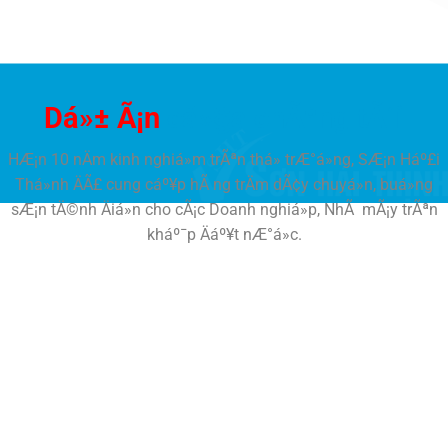
Dá»± Ã¡n
cá»§a chÃºng tÃ´i
HÆ¡n 10 nÄm kinh nghiá»m trÃªn thá» trÆ°á»ng, SÆ¡n Háº£i
Thá»nh ÄÃ£ cung cáº¥p hÃ ng trÄm dÃ¢y chuyá»n, buá»ng
sÆ¡n tÄ©nh Äiá»n cho cÃ¡c Doanh nghiá»p, NhÃ mÃ¡y trÃªn
kháº¯p Äáº¥t nÆ°á»c.