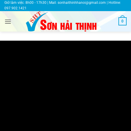
Bỏ
Giờ làm việc: 8h00 - 17h30 | Mail:
sonhaithinhhanoi@gmail.com
| Hotline:
097.902.1421
qua
nội
0
dung