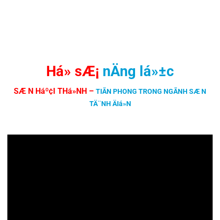
Há» sÆ¡
nÄng lá»±c
SÆ N Háº¢I THá»NH
–
TIÃN PHONG TRONG NGÃNH SÆ N
TÄ¨NH ÄIá»N