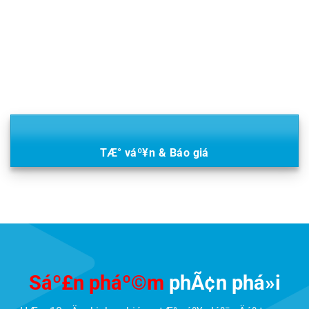
TÆ° váº¥n & Báo giá
Sáº£n pháº©m
phÃ¢n phá»i