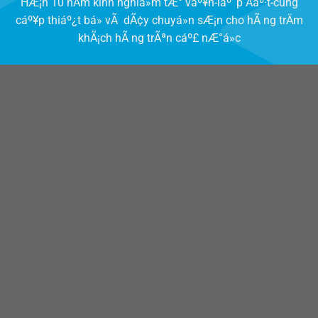
HÆ¡n 10 nÄm kinh nghiá»m tÆ° váº¥n-láº¯p Äáº·t-cung
cáº¥p thiáº¿t bá» vÃ dÃ¢y chuyá»n sÆ¡n cho hÃ ng trÄm
khÃ¡ch hÃ ng trÃªn cáº£ nÆ°á»c