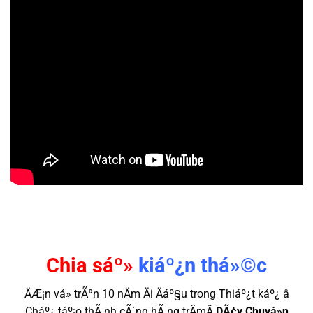
Chia sáº»
kiáº¿n thá»©c
ÄÆ¡n vá» trÃªn 10 nÄm Äi Äáº§u trong Thiáº¿t káº¿ â
Cháº¿ táº¡o thÃ nh cÃ´ng hÃ ng trÄmÂ
DÃ¢y Chuyá»n