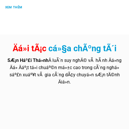
XEM THÊM
Äá»i tÃ¡c
cá»§a chÃºng tÃ´i
SÆ¡n Háº£i Thá»nh
Â luÃ´n suy nghÄ© vÃ hÃ nh Äá»ng
Äá» Äáº¡t tá»i chuáº©n má»±c cao trong cÃ´ng nghá»
sáº£n xuáº¥t vÃ gia cÃ´ng dÃ¢y chuyá»n sÆ¡n tÄ©nh
Äiá»n.