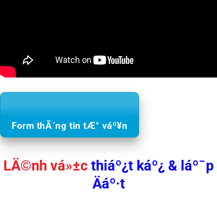
Form thÃ´ng tin tÆ° váº¥n
LÄ©nh vá»±c
thiáº¿t káº¿ & láº¯p
Äáº·t