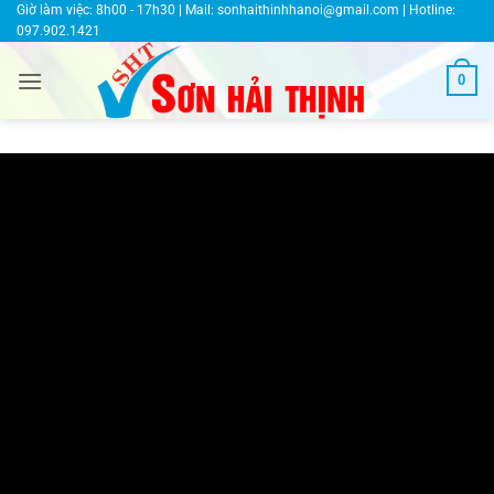
Bỏ
Giờ làm việc: 8h00 - 17h30 | Mail:
sonhaithinhhanoi@gmail.com
| Hotline:
097.902.1421
qua
nội
0
dung