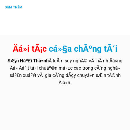
XEM THÊM
Äá»i tÃ¡c
cá»§a chÃºng tÃ´i
SÆ¡n Háº£i Thá»nh
Â luÃ´n suy nghÄ© vÃ hÃ nh Äá»ng
Äá» Äáº¡t tá»i chuáº©n má»±c cao trong cÃ´ng nghá»
sáº£n xuáº¥t vÃ gia cÃ´ng dÃ¢y chuyá»n sÆ¡n tÄ©nh
Äiá»n.