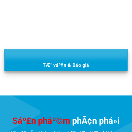
TÆ° váº¥n & Báo giá
Sáº£n pháº©m
phÃ¢n phá»i