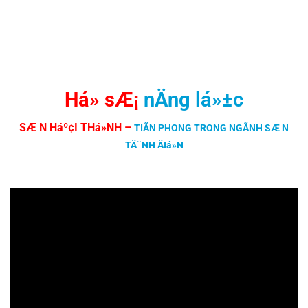
Há» sÆ¡
nÄng lá»±c
SÆ N Háº¢I THá»NH
–
TIÃN PHONG TRONG NGÃNH SÆ N
TÄ¨NH ÄIá»N