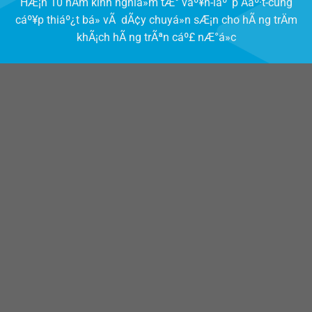
HÆ¡n 10 nÄm kinh nghiá»m tÆ° váº¥n-láº¯p Äáº·t-cung
cáº¥p thiáº¿t bá» vÃ dÃ¢y chuyá»n sÆ¡n cho hÃ ng trÄm
khÃ¡ch hÃ ng trÃªn cáº£ nÆ°á»c