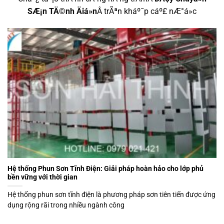
SÆ¡n TÄ©nh Äiá»n
Â trÃªn kháº¯p cáº£ nÆ°á»c
Hệ thống Phun Sơn Tĩnh Điện: Giải pháp hoàn hảo cho lớp phủ
bền vững với thời gian
Hệ thống phun sơn tĩnh điện là phương pháp sơn tiên tiến được ứng
dụng rộng rãi trong nhiều ngành công