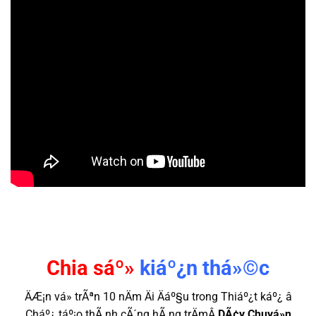
Chia sáº»
kiáº¿n thá»©c
ÄÆ¡n vá» trÃªn 10 nÄm Äi Äáº§u trong Thiáº¿t káº¿ â
Cháº¿ táº¡o thÃ nh cÃ´ng hÃ ng trÄmÂ
DÃ¢y Chuyá»n