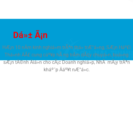
Dá»± Ã¡n
cá»§a chÃºng tÃ´i
HÆ¡n 10 nÄm kinh nghiá»m trÃªn thá» trÆ°á»ng, SÆ¡n Háº£i
Thá»nh ÄÃ£ cung cáº¥p hÃ ng trÄm dÃ¢y chuyá»n, buá»ng
sÆ¡n tÄ©nh Äiá»n cho cÃ¡c Doanh nghiá»p, NhÃ mÃ¡y trÃªn
kháº¯p Äáº¥t nÆ°á»c.